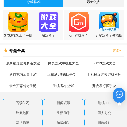
小编推荐
最新入库
3733游戏盒子手机
游戏盒子
gm游戏盒子
vr游戏盒子变态版
版
专题合集
更多+
最新精灵宝可梦游戏破
网页游戏手机版大全
卡牌bt游戏大全
送首充的放置手游
解版
上线满v变态回合制手
手机横版过关游戏推荐
最火变态传奇手游
手机满vip游戏
游
升级靠打怪手游
在线咨询
阅读学习
新闻资讯
刷机root
导航地图
生活助手
商务办公
网络通讯
游戏辅助
同步软件