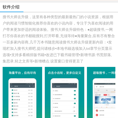
软件介绍
搜书大师去升级，这里有各种类型的最新最热门的小说资源，根据用
户的阅读习惯智能化推荐你喜欢的小说内容，专注于为喜欢阅读的用
户带来更加舒适的阅读体验。搜书大师去升级特色：●超级搜书,一网
打尽你喜欢的书都能搜到,打开即看,无须等待●海量聚合,应有尽有整合
一百多家内容商,几千万本书随意阅读搜书大师去升级更新内容：•发
现栏加入搜书大师吧,提问请移步•本地书籍选项加入txt章节分页显示
选项•支持多看精排版书籍•改进已下载书籍管理•新增书源:书荒部落,
集思录,轻之文库等•新增槽点:设置窗口变得更丑了