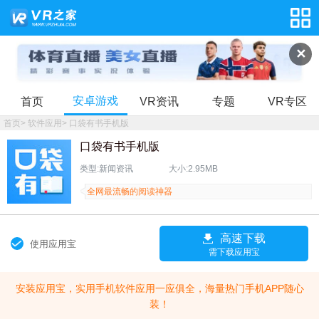
✕
安卓游戏
首页
VR资讯
专题
VR专区
首页
>
软件应用
>
口袋有书手机版
口袋有书手机版
类型:新闻资讯
大小:2.95MB
全网最流畅的阅读神器
高速下载
使用应用宝
需下载应用宝
安装应用宝，实用手机软件应用一应俱全，海量热门手机APP随心
装！