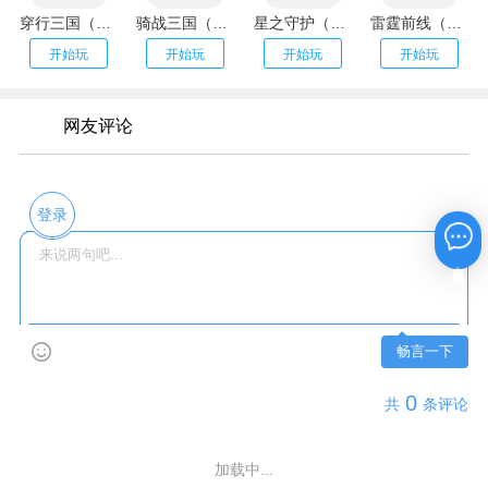
穿行三国（全武将免充）
骑战三国（GM刷充金手指）
星之守护（神龙送万充）
雷霆前线（送传世100万充）
开始玩
开始玩
开始玩
开始玩
网友评论
登录
在线咨询
畅言一下
0
共
条评论
加载中...