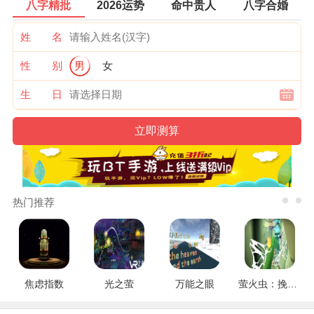
八字精批
2026运势
命中贵人
八字合婚
姓 名
性 别
男
女
生 日
热门推荐
焦虑指数
光之萤
万能之眼
萤火虫：挽救行动