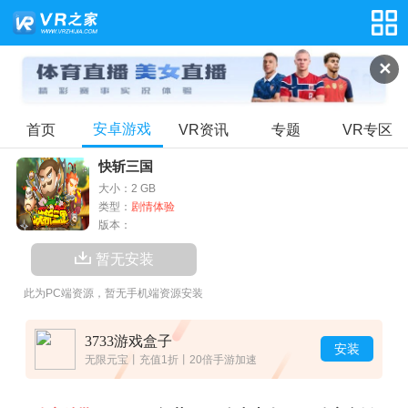
✕
安卓游戏
首页
VR资讯
专题
VR专区
快斩三国
大小：2 GB
类型：
剧情体验
版本：
暂无安装
此为PC端资源，暂无手机端资源安装
3733游戏盒子
安装
无限元宝丨充值1折丨20倍手游加速