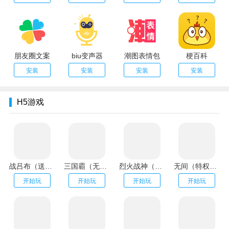
朋友圈文案
biu变声器
潮图表情包
梗百科
安装
安装
安装
安装
H5游戏
战吕布（送20万充分十亿）
三国霸（无限资源阁）
烈火战神（GM扶持刷充）
无间（特权刷万充）
开始玩
开始玩
开始玩
开始玩