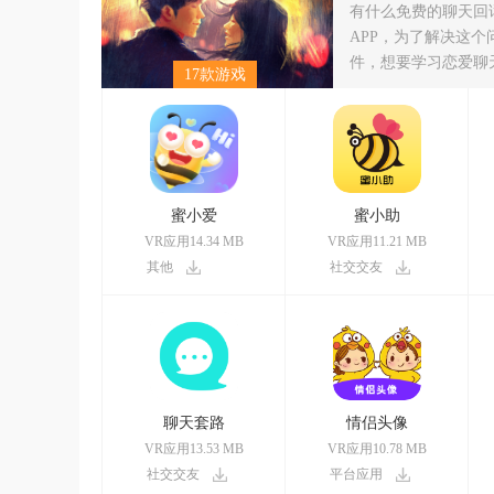
有什么免费的聊天回
APP，为了解决这
件，想要学习恋爱聊
17款游戏
蜜小爱
蜜小助
VR应用14.34 MB
VR应用11.21 MB
其他
社交交友
聊天套路
情侣头像
VR应用13.53 MB
VR应用10.78 MB
社交交友
平台应用