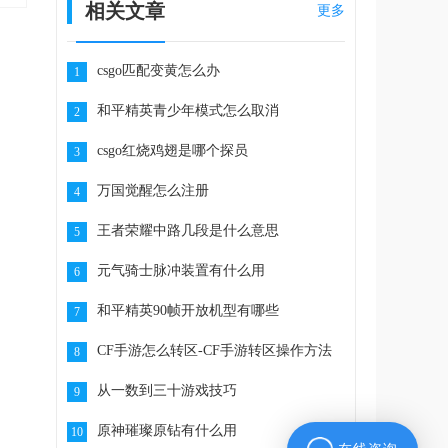
相关文章
更多
csgo匹配变黄怎么办
1
和平精英青少年模式怎么取消
2
csgo红烧鸡翅是哪个探员
3
万国觉醒怎么注册
4
王者荣耀中路几段是什么意思
5
元气骑士脉冲装置有什么用
6
和平精英90帧开放机型有哪些
7
CF手游怎么转区-CF手游转区操作方法
8
从一数到三十游戏技巧
9
原神璀璨原钻有什么用
10