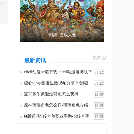
的
卡牌bt游戏大全
更多
最新资讯
clicli动漫pc端下载-clicli动漫电脑版下
01-22
载v1.1.5
糖心vlog-甜蜜生活视频分享平台|糖
01-22
心vlog官网
宝可梦朱紫避难背包怎么获得
12-09
原神瑶瑶角色怎么样-瑶瑶角色介绍
12-09
bt版送满V传奇单职业手游-bt传奇手
12-09
游满vip无限元宝