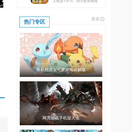
上线送VIP16、强力新英雄地
藏、升金修改器、GM工具
更多
热门专区
最新精灵宝可梦游戏破解版
/
网页游戏手机版大全