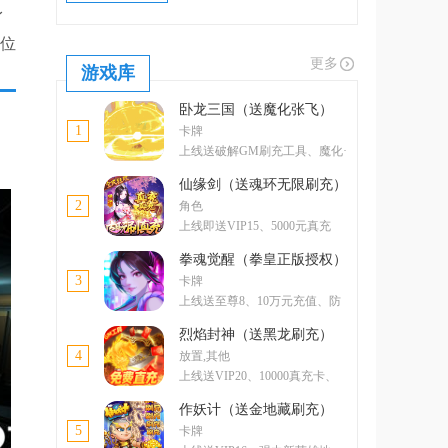
身
定位
更多
游戏库
卧龙三国（送魔化张飞）
1
卡牌
上线送破解GM刷充工具、魔化·
张飞
仙缘剑（送魂环无限刷充）
2
角色
上线即送VIP15、5000元真充
卡、5000元元宝卡、绝版称号
拳魂觉醒（拳皇正版授权）
3
卡牌
上线送至尊8、10万元充值、防
控双绝格斗家--玛丽
烈焰封神（送黑龙刷充）
4
放置,其他
上线送VIP20、10000真充卡、
一亿绑金
作妖计（送金地藏刷充）
5
卡牌