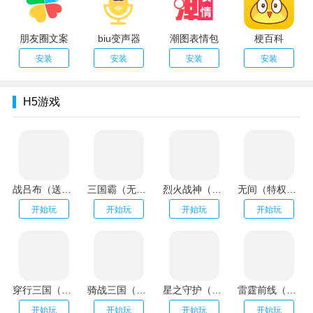
朋友圈文案
biu变声器
潮图表情包
梗百科
安装
安装
安装
安装
H5游戏
战吕布（送20万充分十亿）
三国霸（无限资源阁）
烈火战神（GM扶持刷充）
无间（特权刷万充）
开始玩
开始玩
开始玩
开始玩
穿行三国（全武将免充）
骑战三国（GM刷充金手指）
星之守护（神龙送万充）
雷霆前线（送传世100万充）
开始玩
开始玩
开始玩
开始玩