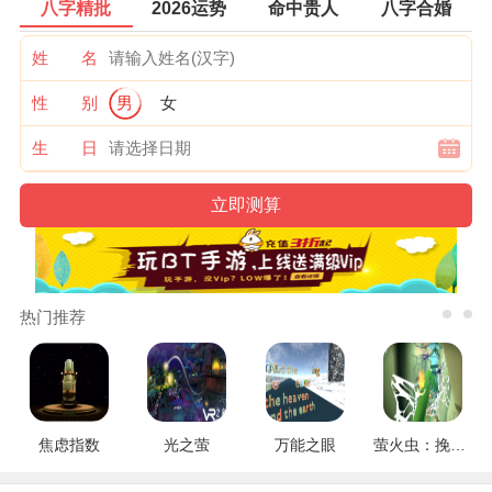
八字精批
2026运势
命中贵人
八字合婚
姓 名
性 别
男
女
生 日
热门推荐
焦虑指数
光之萤
万能之眼
萤火虫：挽救行动