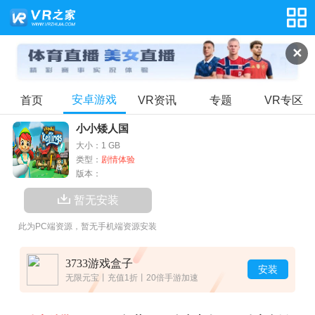
✕
安卓游戏
首页
VR资讯
专题
VR专区
小小矮人国
大小：1 GB
类型：
剧情体验
版本：
暂无安装
此为PC端资源，暂无手机端资源安装
3733游戏盒子
安装
无限元宝丨充值1折丨20倍手游加速