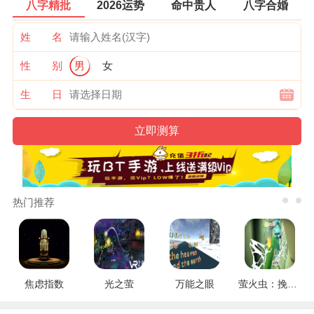
八字精批
2026运势
命中贵人
八字合婚
姓 名
性 别
男
女
生 日
热门推荐
焦虑指数
光之萤
万能之眼
萤火虫：挽救行动