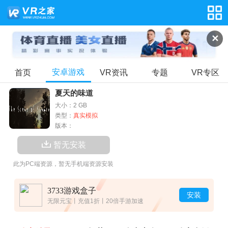
✕
安卓游戏
首页
VR资讯
专题
VR专区
夏天的味道
大小：2 GB
类型：
真实模拟
版本：
暂无安装
此为PC端资源，暂无手机端资源安装
3733游戏盒子
安装
无限元宝丨充值1折丨20倍手游加速