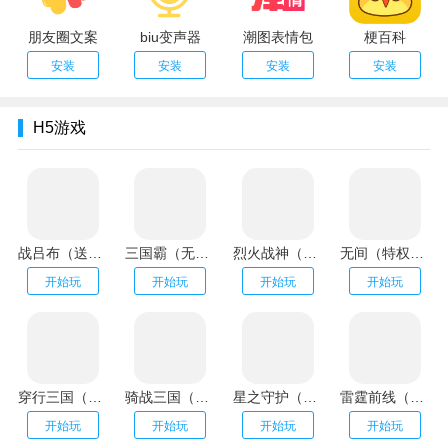
朋友圈文案
biu变声器
潮图表情包
梗百科
安装
安装
安装
安装
H5游戏
战吕布（送20万充分十亿）
三国霸（无限资源阁）
烈火战神（GM扶持刷充）
无间（特权刷万充）
开始玩
开始玩
开始玩
开始玩
穿行三国（全武将免充）
骑战三国（GM刷充金手指）
星之守护（神龙送万充）
雷霆前线（送传世100万充）
开始玩
开始玩
开始玩
开始玩