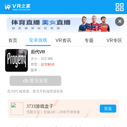
✕
安卓游戏
首页
VR资讯
专题
VR专区
后代VR
大小：422 MB
类型：
益智解谜
版本：
暂无安装
此为PC端资源，暂无手机端资源安装
3733游戏盒子
安装
无限元宝丨充值1折丨20倍手游加速