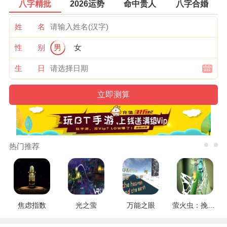
八字精批
2026运势
命中贵人
八字合婚
姓 名
性 别
男
女
生 日
热门推荐
焦虑指数
光之萤
万能之眼
萤火虫：挽救行动