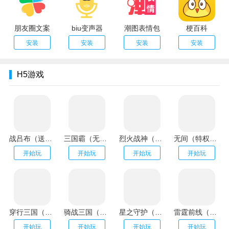
朋友圈文案
biu变声器
潮图表情包
梗百科
安装
安装
安装
安装
H5游戏
战吕布（送20万充分十亿）
三国霸（无限资源阁）
烈火战神（GM扶持刷充）
无间（特权刷万充）
开始玩
开始玩
开始玩
开始玩
穿行三国（全武将免充）
骑战三国（GM刷充金手指）
星之守护（神龙送万充）
雷霆前线（送传世100万充）
开始玩
开始玩
开始玩
开始玩