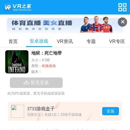
✕
安卓游戏
首页
VR资讯
专题
VR专区
地狱：死亡地带
大小：4 GB
类型：
刺激游戏
版本：
暂无安装
此为PC端资源，暂无手机端资源安装
3733游戏盒子
安装
无限元宝丨充值1折丨20倍手游加速