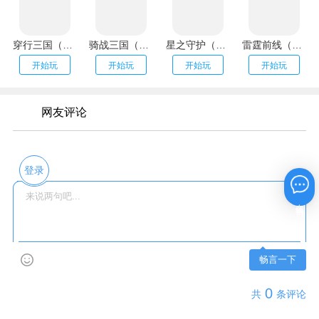
穿行三国（全武将免充）
骑战三国（GM刷充金手指）
星之守护（神龙送万充）
雷霆前线（送传世100万充）
开始玩
开始玩
开始玩
开始玩
网友评论
登录
在线咨询
畅言一下
0
共
条评论