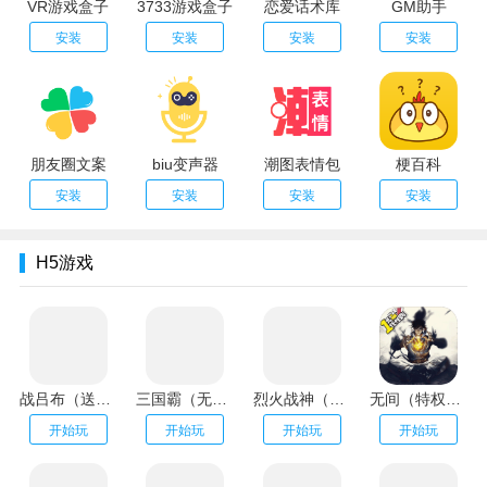
VR游戏盒子
3733游戏盒子
恋爱话术库
GM助手
安装
安装
安装
安装
朋友圈文案
biu变声器
潮图表情包
梗百科
安装
安装
安装
安装
H5游戏
战吕布（送20万充分十亿）
三国霸（无限资源阁）
烈火战神（GM扶持刷充）
无间（特权刷万充）
开始玩
开始玩
开始玩
开始玩