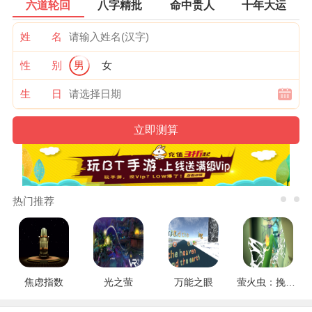
六道轮回
八字精批
命中贵人
十年大运
姓 名
性 别
男
女
生 日
热门推荐
焦虑指数
光之萤
万能之眼
萤火虫：挽救行动