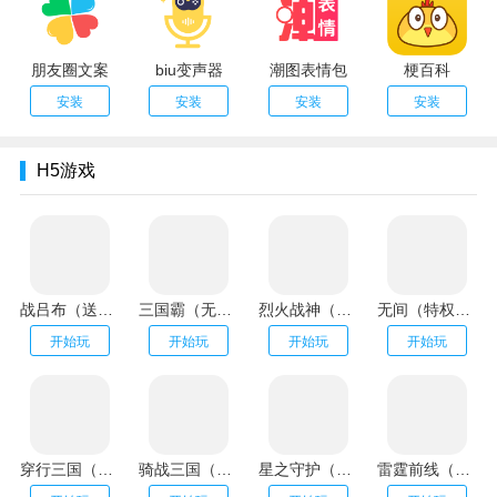
朋友圈文案
biu变声器
潮图表情包
梗百科
安装
安装
安装
安装
H5游戏
战吕布（送20万充分十亿）
三国霸（无限资源阁）
烈火战神（GM扶持刷充）
无间（特权刷万充）
开始玩
开始玩
开始玩
开始玩
穿行三国（全武将免充）
骑战三国（GM刷充金手指）
星之守护（神龙送万充）
雷霆前线（送传世100万充）