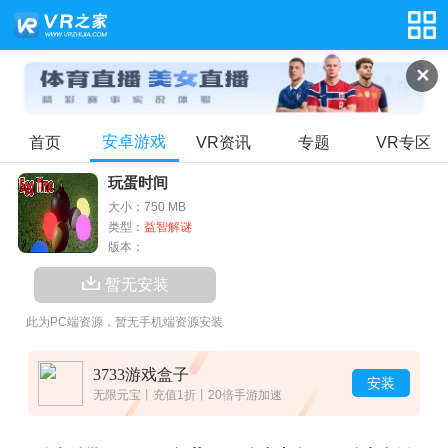
✕
安卓游戏
首页
VR资讯
专题
VR专区
玩蛋时间
大小：750 MB
类型：
益智解谜
版本：
暂无安装
此为PC端资源，暂无手机端资源安装
3733游戏盒子
安装
无限元宝丨充值1折丨20倍手游加速