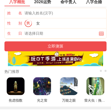
八字精批
2026运势
命中贵人
八字合婚
姓 名
性 别
男
女
生 日
热门推荐
焦虑指数
光之萤
万能之眼
萤火虫：挽救行动