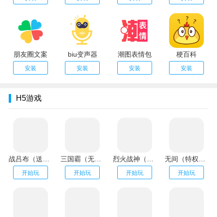
朋友圈文案
biu变声器
潮图表情包
梗百科
安装
安装
安装
安装
H5游戏
战吕布（送20万充分十亿）
三国霸（无限资源阁）
烈火战神（GM扶持刷充）
无间（特权刷万充）
开始玩
开始玩
开始玩
开始玩