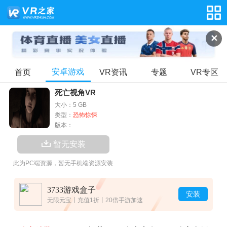
✕
安卓游戏
首页
VR资讯
专题
VR专区
死亡视角VR
大小：5 GB
类型：
恐怖惊悚
版本：
暂无安装
此为PC端资源，暂无手机端资源安装
3733游戏盒子
安装
无限元宝丨充值1折丨20倍手游加速