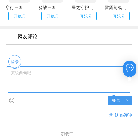
穿行三国（全武将免充）
骑战三国（GM刷充金手指）
星之守护（神龙送万充）
雷霆前线（送传世100万充）
开始玩
开始玩
开始玩
开始玩
网友评论
登录
在线咨询
畅言一下
0
共
条评论
加载中...