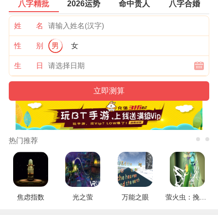
八字精批
2026运势
命中贵人
八字合婚
姓 名
性 别
男
女
生 日
热门推荐
焦虑指数
光之萤
万能之眼
萤火虫：挽救行动