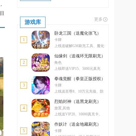
，
，目
更多
游戏库
卧龙三国（送魔化张飞）
1
卡牌
上线送破解GM刷充工具、魔化·
张飞
仙缘剑（送魂环无限刷充）
2
角色
上线即送VIP15、5000元真充
卡、5000元元宝卡、绝版称号
拳魂觉醒（拳皇正版授权）
3
卡牌
上线送至尊8、10万元充值、防
控双绝格斗家--玛丽
烈焰封神（送黑龙刷充）
4
放置,其他
上线送VIP20、10000真充卡、
一亿绑金
作妖计（送金地藏刷充）
5
卡牌