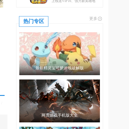
上线送VIP16、强力新英雄地
藏、升金修改器、GM工具
更多
热门专区
最新精灵宝可梦游戏破解版
/
网页游戏手机版大全