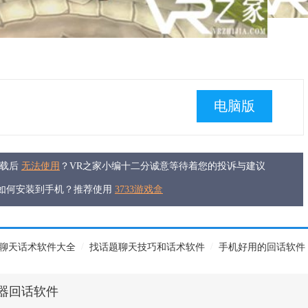
电脑版
下载后
无法使用
？VR之家小编十二分诚意等待着您的投诉与建议
件如何安装到手机？推荐使用
3733游戏盒
/
/
聊天话术软件大全
找话题聊天技巧和话术软件
手机好用的回话软件
器回话软件