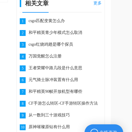
相关文章
更多
csgo匹配变黄怎么办
1
和平精英青少年模式怎么取消
2
csgo红烧鸡翅是哪个探员
3
万国觉醒怎么注册
4
王者荣耀中路几段是什么意思
5
元气骑士脉冲装置有什么用
6
和平精英90帧开放机型有哪些
7
CF手游怎么转区-CF手游转区操作方法
8
从一数到三十游戏技巧
9
原神璀璨原钻有什么用
10