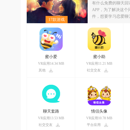
有什么免费的聊天回
APP，为了解决这
件，想要学习恋爱聊
17款游戏
蜜小爱
蜜小助
VR应用14.34 MB
VR应用11.21 MB
其他
社交交友
聊天套路
情侣头像
VR应用13.53 MB
VR应用10.78 MB
社交交友
平台应用