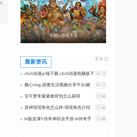
的
卡牌bt游戏大全
更多
最新资讯
clicli动漫pc端下载-clicli动漫电脑版下
01-22
载v1.1.5
糖心vlog-甜蜜生活视频分享平台|糖
01-22
心vlog官网
宝可梦朱紫避难背包怎么获得
12-09
原神瑶瑶角色怎么样-瑶瑶角色介绍
12-09
bt版送满V传奇单职业手游-bt传奇手
12-09
游满vip无限元宝