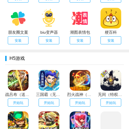
朋友圈文案
biu变声器
潮图表情包
梗百科
安装
安装
安装
安装
H5游戏
战吕布（送20万充分十亿）
三国霸（无限资源阁）
烈火战神（GM扶持刷充）
无间（特权刷万充）
开始玩
开始玩
开始玩
开始玩