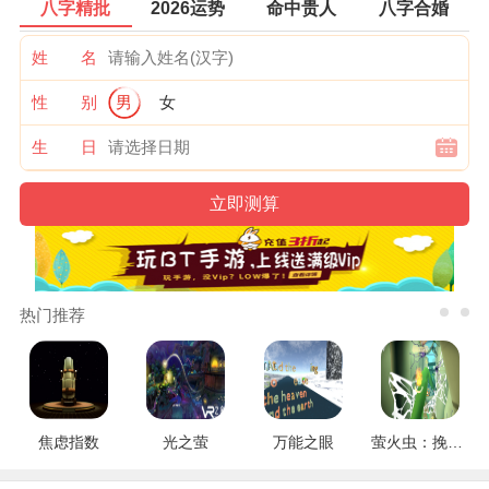
八字精批
2026运势
命中贵人
八字合婚
姓 名
性 别
男
女
生 日
热门推荐
焦虑指数
光之萤
万能之眼
萤火虫：挽救行动