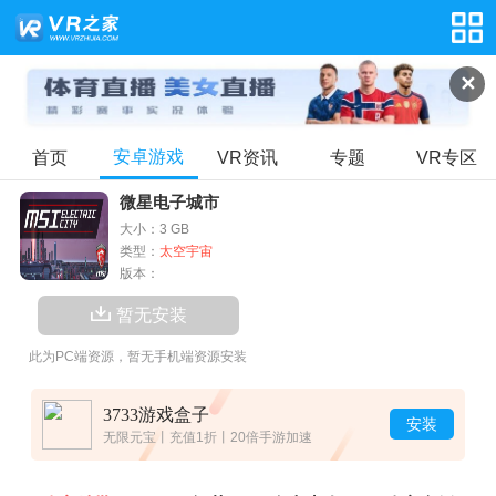
✕
安卓游戏
首页
VR资讯
专题
VR专区
微星电子城市
大小：3 GB
类型：
太空宇宙
版本：
暂无安装
此为PC端资源，暂无手机端资源安装
3733游戏盒子
安装
无限元宝丨充值1折丨20倍手游加速