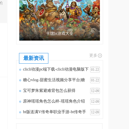
的
卡牌bt游戏大全
更多
最新资讯
clicli动漫pc端下载-clicli动漫电脑版下
01-22
载v1.1.5
糖心vlog-甜蜜生活视频分享平台|糖
01-22
心vlog官网
宝可梦朱紫避难背包怎么获得
12-09
原神瑶瑶角色怎么样-瑶瑶角色介绍
12-09
bt版送满V传奇单职业手游-bt传奇手
12-09
游满vip无限元宝