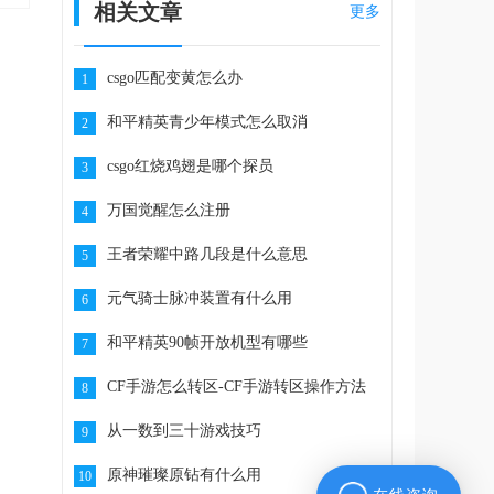
相关文章
更多
csgo匹配变黄怎么办
1
和平精英青少年模式怎么取消
2
csgo红烧鸡翅是哪个探员
3
万国觉醒怎么注册
4
王者荣耀中路几段是什么意思
5
元气骑士脉冲装置有什么用
6
和平精英90帧开放机型有哪些
7
CF手游怎么转区-CF手游转区操作方法
8
从一数到三十游戏技巧
9
原神璀璨原钻有什么用
10