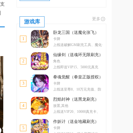
戏支
到
更多
游戏库
卧龙三国（送魔化张飞）
1
卡牌
上线送破解GM刷充工具、魔化·
张飞
仙缘剑（送魂环无限刷充）
2
角色
上线即送VIP15、5000元真充
卡、5000元元宝卡、绝版称号
拳魂觉醒（拳皇正版授权）
3
卡牌
上线送至尊8、10万元充值、防
控双绝格斗家--玛丽
烈焰封神（送黑龙刷充）
4
放置,其他
上线送VIP20、10000真充卡、
一亿绑金
作妖计（送金地藏刷充）
5
卡牌