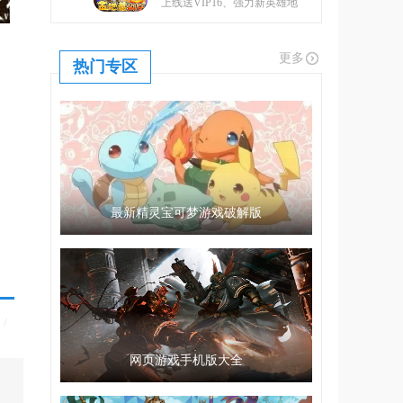
上线送VIP16、强力新英雄地
藏、升金修改器、GM工具
更多
热门专区
最新精灵宝可梦游戏破解版
/
网页游戏手机版大全