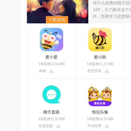
有什么免费的聊天回
APP，为了解决这
件，想要学习恋爱聊
17款游戏
蜜小爱
蜜小助
VR应用14.34 MB
VR应用11.21 MB
其他
社交交友
聊天套路
情侣头像
VR应用13.53 MB
VR应用10.78 MB
社交交友
平台应用