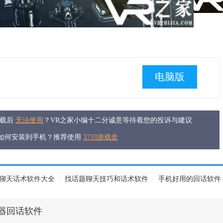
电脑版
下载后
无法使用
？VR之家小编十二分诚意等待着您的投诉与建议
件如何安装到手机？推荐使用
3733游戏盒
/
/
聊天话术软件大全
找话题聊天技巧和话术软件
手机好用的回话软件
器回话软件