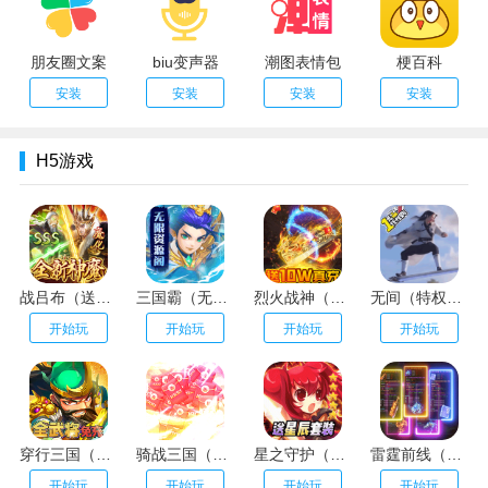
朋友圈文案
biu变声器
潮图表情包
梗百科
安装
安装
安装
安装
H5游戏
战吕布（送20万充分十亿）
三国霸（无限资源阁）
烈火战神（GM扶持刷充）
无间（特权刷万充）
开始玩
开始玩
开始玩
开始玩
穿行三国（全武将免充）
骑战三国（GM刷充金手指）
星之守护（神龙送万充）
雷霆前线（送传世100万充）
开始玩
开始玩
开始玩
开始玩