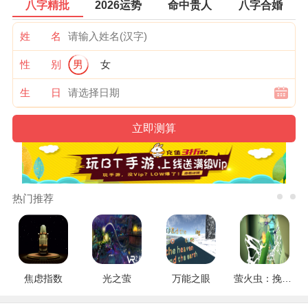
八字精批
2026运势
命中贵人
八字合婚
姓 名
性 别
男
女
生 日
热门推荐
焦虑指数
光之萤
万能之眼
萤火虫：挽救行动