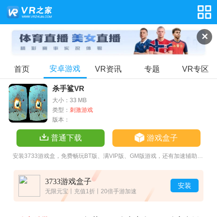
✕
安卓游戏
首页
VR资讯
专题
VR专区
杀手鲨VR
大小：33 MB
类型：
刺激游戏
版本：
普通下载
游戏盒子
安装3733游戏盒，免费畅玩BT版、满VIP版、GM版游戏，还有加速辅助让游戏更畅快！
3733游戏盒子
安装
无限元宝丨充值1折丨20倍手游加速