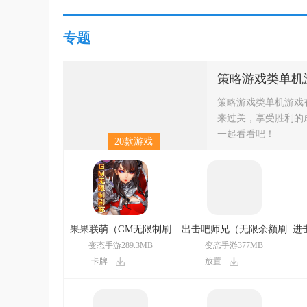
专题
/
/
策略游戏类单机游戏
单机破解版三国策略游戏
挂
策略游戏类单机
策略游戏类单机游戏
来过关，享受胜利的
一起看看吧！
20款游戏
果果联萌（GM无限制刷
出击吧师兄（无限余额刷
进
充）
充）
变态手游289.3MB
变态手游377MB
卡牌
放置