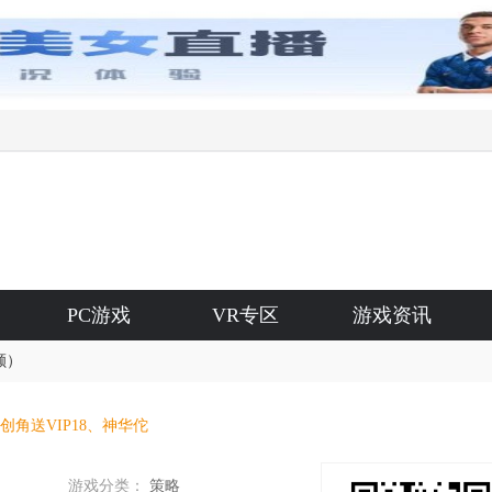
PC游戏
VR专区
游戏资讯
额）
创角送VIP18、神华佗
游戏分类：
策略