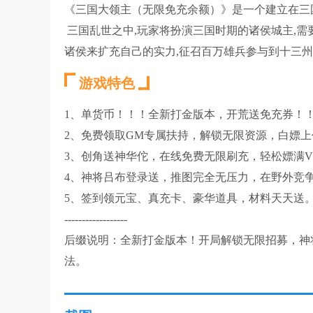
《三国大领主（无限免充余额）》是一个建立在三
三国乱世之中,玩家将扮演三国时期的诸侯城主,需要
诸侯来扩充自己的实力,征召百万雄兵参与到十三州
游戏特色
1、单货币！！！全新打金版本，开荒送免充券！！
2、免费领取GM专属扶持，解锁无限资源，白嫖
3、创角送神华佗，在线免费无限刷充，轻松嫖满V，
4、神将吕布登录送，推图完全无压力，在野外竞
5、签到领元宝、真充卡、豪华道具，材料天天送
------------------
后缀说明：全新打金版本！开局解锁无限招募，神
法。