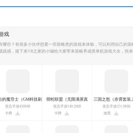
/
/
机三国游戏开局送4星小乔
三国游戏开局送50抽
三国无敌版游戏大全
游戏
有哪些？有很多小伙伴想要一些策略类的游戏来体验，可以利用自己的策
成就感，接下来VR之家的小编给大家带来策略养成类单机游戏大全，快来
击的魔导士（GM科技刷
萌蛇联盟（无限满屏真
三国之怒（赤霄套装
充）
充）
送）
变态手游459MB
变态手游149.2MB
变态手游251.9MB
卡牌
卡牌
放置