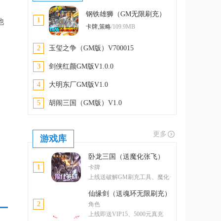
钢铁雄狮（GM无限刷充）
1
他
V100.100
卡牌,策略
/109.9MB
2
玉玺之争（GM版）V700015
3
剑侠红颜GM版V1.0.0
4
大明东厂GM版V1.0
5
胡闹三国（GM版）V1.0
更多
游戏库
卧龙三国（送魔化张飞）
1
卡牌
上线送破解GM刷充工具、魔化·
张飞
仙缘剑（送魂环无限刷充）
2
角色
上线即送VIP15、5000元真充