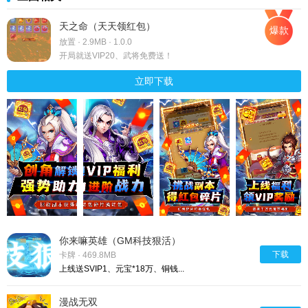
天之命（天天领红包）
爆款
放置 · 2.9MB · 1.0.0
开局就送VIP20、武将免费送！
立即下载
你来嘛英雄（GM科技狠活）
下载
卡牌 · 469.8MB
上线送SVIP1、元宝*18万、铜钱...
漫战无双