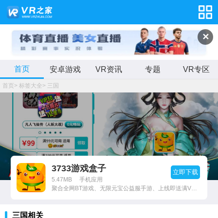
✕
首页
安卓游戏
VR资讯
专题
VR专区
首页
>
标签大全
>
三国
3733游戏盒子
立即下载
5.47MB
手机应用
聚合全网BT游戏、无限元宝公益服手游、上线即送满V无限元宝服。
三国相关