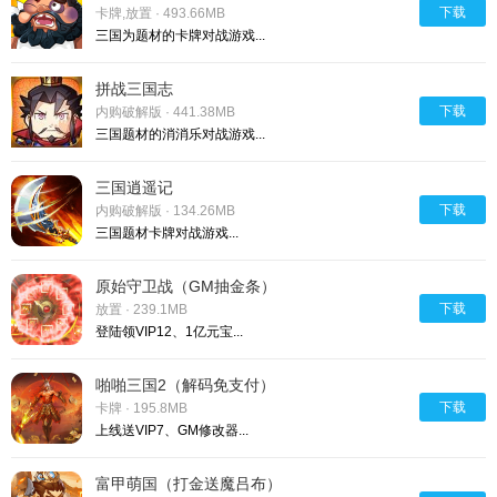
下载
卡牌,放置 · 493.66MB
三国为题材的卡牌对战游戏...
拼战三国志
下载
内购破解版 · 441.38MB
三国题材的消消乐对战游戏...
三国逍遥记
下载
内购破解版 · 134.26MB
三国题材卡牌对战游戏...
原始守卫战（GM抽金条）
下载
放置 · 239.1MB
登陆领VIP12、1亿元宝...
啪啪三国2（解码免支付）
下载
卡牌 · 195.8MB
上线送VIP7、GM修改器...
富甲萌国（打金送魔吕布）