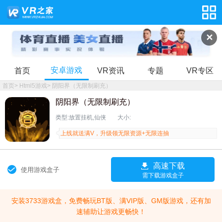
✕
安卓游戏
首页
VR资讯
专题
VR专区
首页
>
Html5游戏
>
阴阳界（无限制刷充）
阴阳界（无限制刷充）
类型:放置挂机,仙侠
大小:
上线就送满V，升级领无限资源+无限连抽
高速下载
使用游戏盒子
需下载游戏盒子
安装3733游戏盒，免费畅玩BT版、满VIP版、GM版游戏，还有加
速辅助让游戏更畅快！