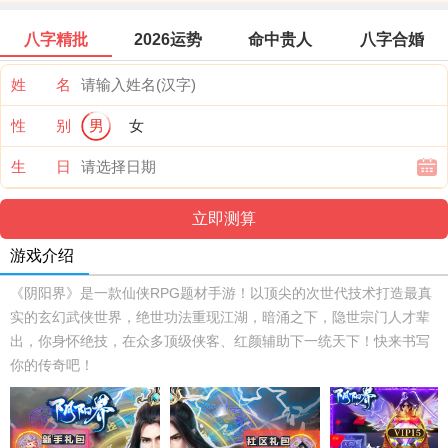
八字精批
2026运势
命中贵人
八字合婚
姓 名
性 别
男
女
生 日
游戏介绍
《阴阳界》是一款仙侠RPG题材手游！以顶尖的次世代技术打造最真
实的玄幻武侠世界，绝世功法重现江湖，暗涌之下，隐世宗门人才辈
出，你身怀绝技，在众多顶级侠客、红颜辅助下一统天下！快来书写
你的传奇吧！