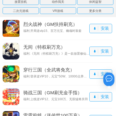
放置挂机
动作闯关
休闲益智
二次元游戏
VR游戏
更多分类
烈火战神（GM扶持刷充）
安装
福利:开局送vip15、百万元宝、幽魂时装套
无间（特权刷万充）
安装
福利:《无间（特权刷万充）》是一款放置修仙手游。
穿行三国（全武将免充）
安装
福利:登录送VIP10，元宝*50W、10000点养老金
在线咨询
骑战三国（GM刷充金手指）
安装
福利:上线送VIP12、元宝100万、无双猛将关羽
雷霆前线（送传世100万充）