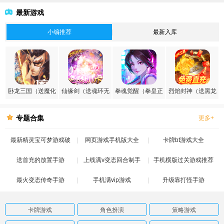
最新游戏
小编推荐
最新入库
卧龙三国（送魔化
仙缘剑（送魂环无
拳魂觉醒（拳皇正
烈焰封神（送黑龙
张飞）
限刷充）
版授权）
刷充）
专题合集
更多+
最新精灵宝可梦游戏破
网页游戏手机版大全
卡牌bt游戏大全
送首充的放置手游
解版
上线满v变态回合制手
手机横版过关游戏推荐
最火变态传奇手游
手机满vip游戏
游
升级靠打怪手游
卡牌游戏
角色扮演
策略游戏