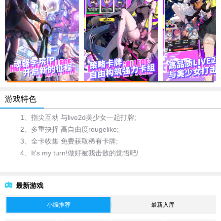
游戏特色
1、指尖互动 与live2d美少女一起打牌;
2、多重抉择 高自由度rougelike;
3、全卡收集 免费获取稀有卡牌;
4、It's my turn!做好被我击败的觉悟吧!
最新游戏
小编推荐
最新入库