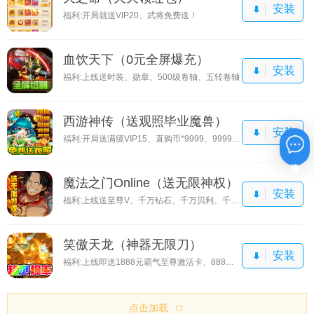
安装
福利:开局就送VIP20、武将免费送！
血饮天下（0元全屏爆充）
安装
福利:上线送时装、勋章、500级卷轴、五转卷轴
西游神传（送观照毕业魔兽）
安装
福利:开局送满级VIP15、直购币*9999、9999还原丹
在线咨询
魔法之门Online（送无限神权）
安装
福利:上线送至尊V、千万钻石、千万贝利、千元真充卡
笑傲天龙（神器无限刀）
安装
福利:上线即送1888元霸气至尊激活卡、888元福利大礼包
点击加载