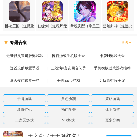
卧龙三国（送魔化
仙缘剑（送魂环无
拳魂觉醒（拳皇正
烈焰封神（送黑龙
张飞）
限刷充）
版授权）
刷充）
专题合集
更多+
最新精灵宝可梦游戏破
网页游戏手机版大全
卡牌bt游戏大全
送首充的放置手游
解版
上线满v变态回合制手
手机横版过关游戏推荐
最火变态传奇手游
手机满vip游戏
游
升级靠打怪手游
卡牌游戏
角色扮演
策略游戏
放置挂机
动作闯关
休闲益智
二次元游戏
VR游戏
更多分类
天之命（天天领红包）