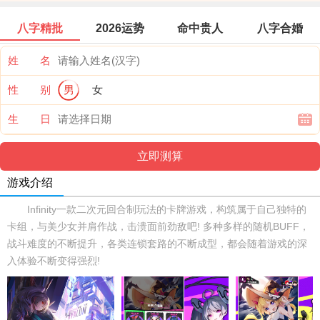
八字精批
2026运势
命中贵人
八字合婚
姓 名
性 别
男
女
生 日
游戏介绍
Infinity一款二次元回合制玩法的卡牌游戏，构筑属于自己独特的
卡组，与美少女并肩作战，击溃面前劲敌吧! 多种多样的随机BUFF，
战斗难度的不断提升，各类连锁套路的不断成型，都会随着游戏的深
入体验不断变得强烈!