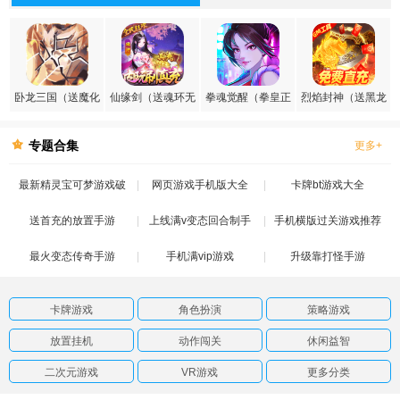
卧龙三国（送魔化
仙缘剑（送魂环无
拳魂觉醒（拳皇正
烈焰封神（送黑龙
张飞）
限刷充）
版授权）
刷充）
专题合集
更多+
最新精灵宝可梦游戏破
网页游戏手机版大全
卡牌bt游戏大全
送首充的放置手游
解版
上线满v变态回合制手
手机横版过关游戏推荐
最火变态传奇手游
手机满vip游戏
游
升级靠打怪手游
卡牌游戏
角色扮演
策略游戏
放置挂机
动作闯关
休闲益智
二次元游戏
VR游戏
更多分类