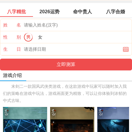
八字精批
2026运势
命中贵人
八字合婚
姓 名
性 别
男
女
生 日
游戏介绍
末剑二一款国风武侠类游戏，在这款游戏中玩家可以随时加入我
们的策略在游戏中玩法，游戏画面更为精致，可以让你体验到浓郁的
中式古味。