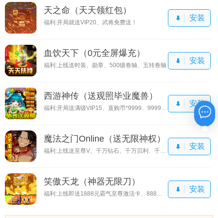
天之命（天天领红包）
安装
福利:开局就送VIP20、武将免费送！
血饮天下（0元全屏爆充）
安装
福利:上线送时装、勋章、500级卷轴、五转卷轴
西游神传（送观照毕业魔兽）
安装
福利:开局送满级VIP15、直购币*9999、9999还原丹
在线咨询
魔法之门Online（送无限神权）
安装
福利:上线送至尊V、千万钻石、千万贝利、千元真充卡
笑傲天龙（神器无限刀）
安装
福利:上线即送1888元霸气至尊激活卡、888元福利大礼包