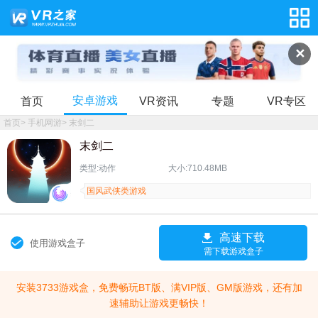
✕
安卓游戏
首页
VR资讯
专题
VR专区
首页
>
手机网游
>
末剑二
末剑二
类型:动作
大小:710.48MB
国风武侠类游戏
高速下载
使用游戏盒子
需下载游戏盒子
安装3733游戏盒，免费畅玩BT版、满VIP版、GM版游戏，还有加
速辅助让游戏更畅快！