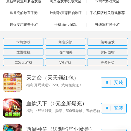
最新精灵宝可梦游戏破
网页游戏手机版大全
卡牌bt游戏大全
送首充的放置手游
解版
上线满v变态回合制手
手机横版过关游戏推荐
最火变态传奇手游
手机满vip游戏
游
升级靠打怪手游
卡牌游戏
角色扮演
策略游戏
放置挂机
动作闯关
休闲益智
二次元游戏
VR游戏
更多分类
天之命（天天领红包）
安装
福利:开局就送VIP20、武将免费送！
血饮天下（0元全屏爆充）
安装
福利:上线送时装、勋章、500级卷轴、五转卷轴
西游神传（送观照毕业魔兽）