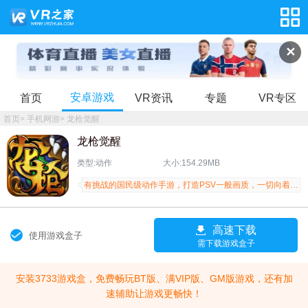
✕
安卓游戏
首页
VR资讯
专题
VR专区
首页
>
手机网游
>
龙枪觉醒
龙枪觉醒
类型:动作
大小:154.29MB
有挑战的国民级动作手游，打造PSV一般画质，一切向着掌机标准画质
高速下载
使用游戏盒子
需下载游戏盒子
安装3733游戏盒，免费畅玩BT版、满VIP版、GM版游戏，还有加
速辅助让游戏更畅快！