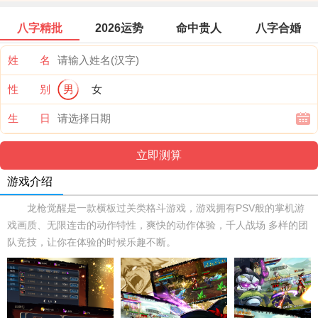
八字精批
2026运势
命中贵人
八字合婚
姓 名
性 别
男
女
生 日
游戏介绍
龙枪觉醒是一款横板过关类格斗游戏，游戏拥有PSV般的掌机游
戏画质、无限连击的动作特性，爽快的动作体验，千人战场 多样的团
队竞技，让你在体验的时候乐趣不断。