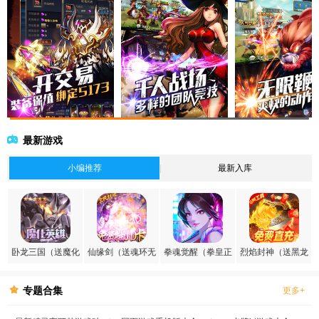
最新游戏
小编推荐
最新入库
卧龙三国（送魔化
仙缘剑（送魂环无
拳魂觉醒（拳皇正
烈焰封神（送黑龙
张飞）
限刷充）
版授权）
刷充）
专题合集
更多+