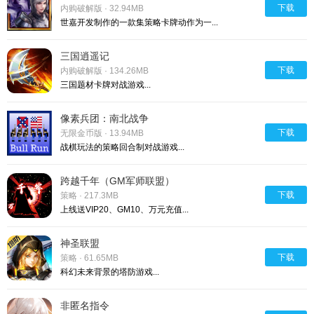
下载
内购破解版 · 32.94MB
世嘉开发制作的一款集策略卡牌动作为一...
三国逍遥记
下载
内购破解版 · 134.26MB
三国题材卡牌对战游戏...
像素兵团：南北战争
下载
无限金币版 · 13.94MB
战棋玩法的策略回合制对战游戏...
跨越千年（GM军师联盟）
下载
策略 · 217.3MB
上线送VIP20、GM10、万元充值...
神圣联盟
下载
策略 · 61.65MB
科幻未来背景的塔防游戏...
非匿名指令