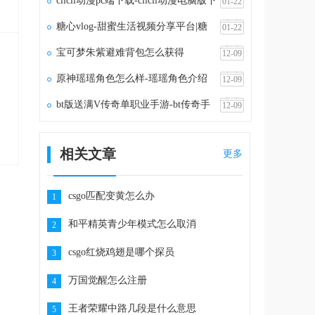
clicli动漫pc端下载-clicli动漫电脑版下
01-22
载v1.1.5
糖心vlog-甜蜜生活视频分享平台|糖
01-22
心vlog官网
宝可梦朱紫避难背包怎么获得
12-09
原神瑶瑶角色怎么样-瑶瑶角色介绍
12-09
bt版送满V传奇单职业手游-bt传奇手
12-09
游满vip无限元宝
相关文章
更多
csgo匹配变黄怎么办
1
和平精英青少年模式怎么取消
2
csgo红烧鸡翅是哪个探员
3
万国觉醒怎么注册
4
王者荣耀中路几段是什么意思
5