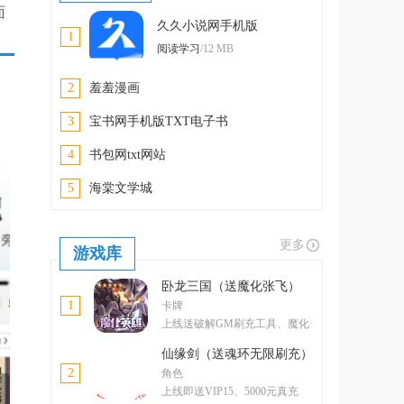
面
久久小说网手机版
1
阅读学习
/12 MB
2
羞羞漫画
3
宝书网手机版TXT电子书
4
书包网txt网站
5
海棠文学城
更多
游戏库
卧龙三国（送魔化张飞）
1
卡牌
上线送破解GM刷充工具、魔化·
张飞
仙缘剑（送魂环无限刷充）
2
角色
上线即送VIP15、5000元真充