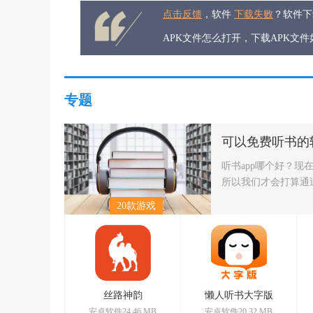
点击反馈
，软件
下载失败
？软件
APK文件怎么打开，下载APK文
专题
可以免费听书的
听书app哪个好？现
所以我们才会打算通
20款游戏
丝路神韵
懒人听书大字版
安卓软件24.46 MB
安卓软件20.32 MB