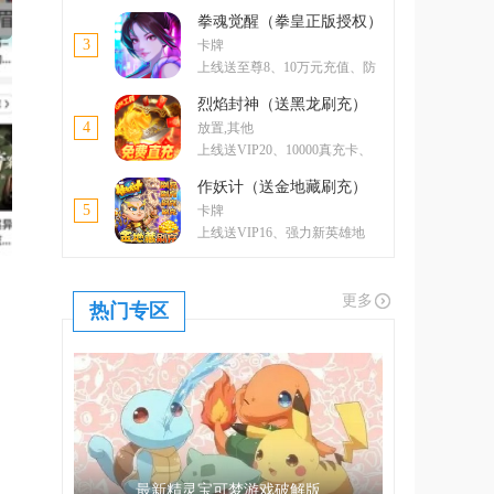
卡、5000元元宝卡、绝版称号
拳魂觉醒（拳皇正版授权）
3
卡牌
上线送至尊8、10万元充值、防
控双绝格斗家--玛丽
烈焰封神（送黑龙刷充）
4
放置,其他
上线送VIP20、10000真充卡、
一亿绑金
作妖计（送金地藏刷充）
5
卡牌
上线送VIP16、强力新英雄地
藏、升金修改器、GM工具
更多
热门专区
最新精灵宝可梦游戏破解版