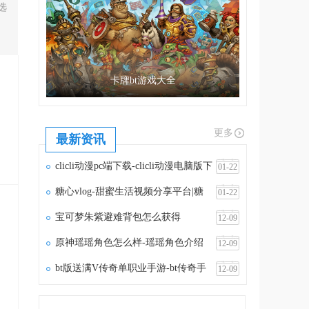
选
，
卡牌bt游戏大全
更多
最新资讯
clicli动漫pc端下载-clicli动漫电脑版下
01-22
载v1.1.5
糖心vlog-甜蜜生活视频分享平台|糖
01-22
心vlog官网
宝可梦朱紫避难背包怎么获得
12-09
原神瑶瑶角色怎么样-瑶瑶角色介绍
12-09
bt版送满V传奇单职业手游-bt传奇手
12-09
游满vip无限元宝