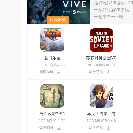
最好玩的VR游戏，
一款好玩的VR游戏
一起来看一下吧。
12款游戏
夏日乐园
苏联月神公园VR
PC VR游戏4 GB
PC VR游戏10 GB
刺激游戏
刺激游戏
死亡效应2 VR
再见！海腹川背
PC VR游戏12 GB
PC VR游戏700 MB
恐怖惊悚
刺激游戏