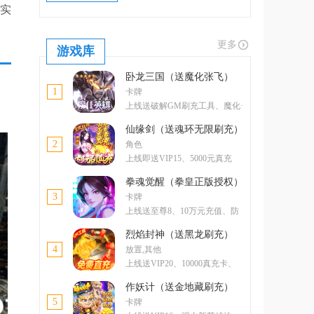
真实
更多
游戏库
卧龙三国（送魔化张飞）
1
卡牌
上线送破解GM刷充工具、魔化·
张飞
仙缘剑（送魂环无限刷充）
2
角色
上线即送VIP15、5000元真充
卡、5000元元宝卡、绝版称号
拳魂觉醒（拳皇正版授权）
3
卡牌
上线送至尊8、10万元充值、防
控双绝格斗家--玛丽
烈焰封神（送黑龙刷充）
4
放置,其他
上线送VIP20、10000真充卡、
一亿绑金
作妖计（送金地藏刷充）
5
卡牌