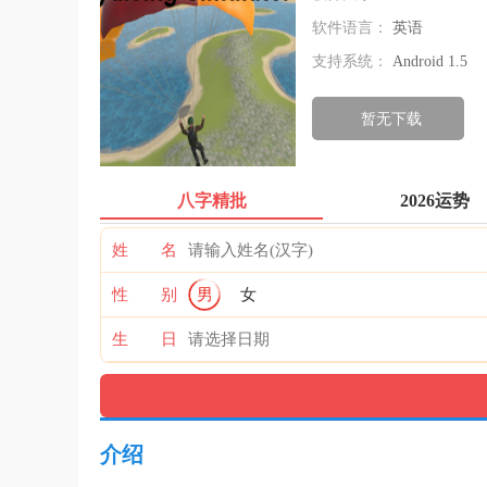
软件语言：
英语
支持系统：
Android 1.5
暂无下载
八字精批
2026运势
姓 名
性 别
男
女
生 日
介绍