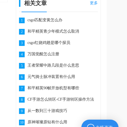
相关文章
更多
csgo匹配变黄怎么办
1
和平精英青少年模式怎么取消
2
csgo红烧鸡翅是哪个探员
3
万国觉醒怎么注册
4
王者荣耀中路几段是什么意思
5
元气骑士脉冲装置有什么用
6
和平精英90帧开放机型有哪些
7
CF手游怎么转区-CF手游转区操作方法
8
从一数到三十游戏技巧
9
原神璀璨原钻有什么用
10