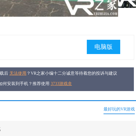
电脑版
下载后
无法使用
？VR之家小编十二分诚意等待着您的投诉与建议
件如何安装到手机？推荐使用
3733游戏盒
最好玩的VR游戏
戏