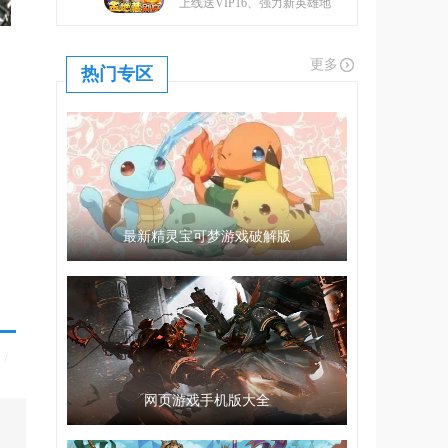
上线送VIP16、强力新英雄地
藏、升金修改器、GM工具
更多
热门专区
最新精灵宝可梦游戏破解版
/
网页游戏手机版大全