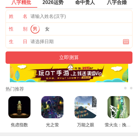
八字精批
2026运势
命中贵人
八字合婚
姓 名
性 别
男
女
生 日
热门推荐
焦虑指数
光之萤
万能之眼
萤火虫：挽救行动