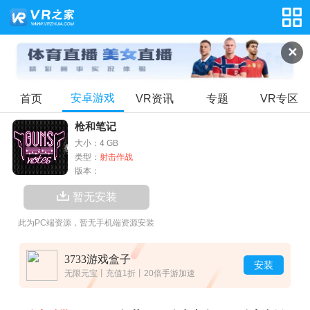
✕
安卓游戏
首页
VR资讯
专题
VR专区
枪和笔记
大小：4 GB
类型：
射击作战
版本：
暂无安装
此为PC端资源，暂无手机端资源安装
3733游戏盒子
安装
无限元宝丨充值1折丨20倍手游加速