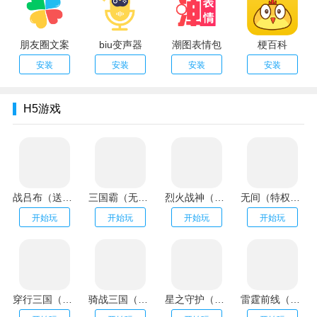
朋友圈文案
biu变声器
潮图表情包
梗百科
安装
安装
安装
安装
H5游戏
战吕布（送20万充分十亿）
三国霸（无限资源阁）
烈火战神（GM扶持刷充）
无间（特权刷万充）
开始玩
开始玩
开始玩
开始玩
穿行三国（全武将免充）
骑战三国（GM刷充金手指）
星之守护（神龙送万充）
雷霆前线（送传世100万充）