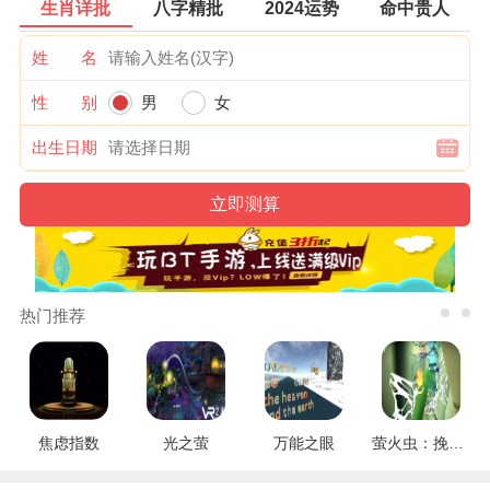
生肖详批
八字精批
2024运势
命中贵人
姓 名
性 别
男
女
出生日期
热门推荐
焦虑指数
光之萤
万能之眼
萤火虫：挽救行动