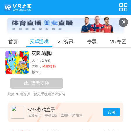
✕
安卓游戏
首页
VR资讯
专题
VR专区
灭鼠:逃脱!
大小：1 GB
类型：
动物模拟
版本：
暂无安装
此为PC端资源，暂无手机端资源安装
3733游戏盒子
安装
无限元宝丨充值1折丨20倍手游加速