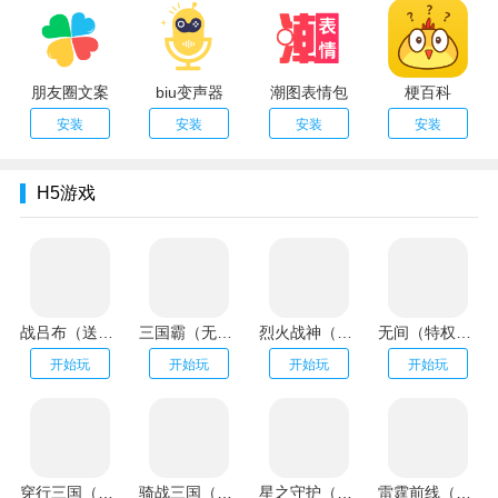
朋友圈文案
biu变声器
潮图表情包
梗百科
安装
安装
安装
安装
H5游戏
战吕布（送20万充分十亿）
三国霸（无限资源阁）
烈火战神（GM扶持刷充）
无间（特权刷万充）
开始玩
开始玩
开始玩
开始玩
穿行三国（全武将免充）
骑战三国（GM刷充金手指）
星之守护（神龙送万充）
雷霆前线（送传世100万充）