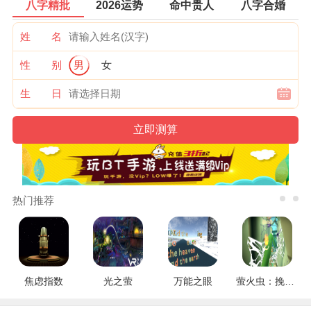
八字精批
2026运势
命中贵人
八字合婚
姓 名
性 别
男
女
生 日
热门推荐
焦虑指数
光之萤
万能之眼
萤火虫：挽救行动