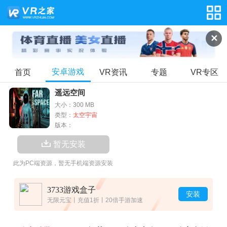
✕
安卓游戏
首页
VR资讯
专题
VR专区
遥远空间
大小：300 MB
类型：
太空宇宙
版本：
暂无安装
此为PC端资源，暂无手机端资源安装
3733游戏盒子
安装
无限元宝丨充值1折丨20倍手游加速