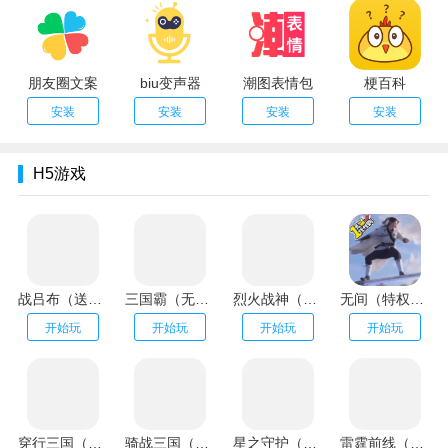
朋友圈文案
biu变声器
潮图表情包
梗百科
安装
安装
安装
安装
H5游戏
战吕布（送20万充分十亿）
三国霸（无限资源阁）
烈火战神（GM扶持刷充）
无间（特权刷万充）
开始玩
开始玩
开始玩
开始玩
穿行三国（全武将免充）
骑战三国（GM刷充金手指）
星之守护（神龙送万充）
雷霆前线（送传世100万充）