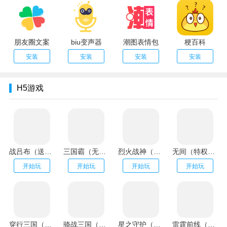
朋友圈文案
biu变声器
潮图表情包
梗百科
安装
安装
安装
安装
H5游戏
战吕布（送20万充分十亿）
三国霸（无限资源阁）
烈火战神（GM扶持刷充）
无间（特权刷万充）
开始玩
开始玩
开始玩
开始玩
穿行三国（全武将免充）
骑战三国（GM刷充金手指）
星之守护（神龙送万充）
雷霆前线（送传世100万充）