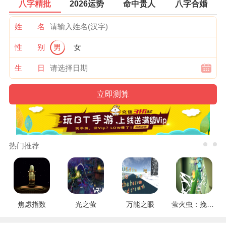
八字精批
2026运势
命中贵人
八字合婚
姓 名
性 别
男
女
生 日
热门推荐
焦虑指数
光之萤
万能之眼
萤火虫：挽救行动