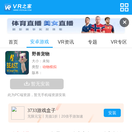
✕
安卓游戏
首页
VR资讯
专题
VR专区
野兽宠物
大小：未知
类型：
动物模拟
版本：
暂无安装
此为PC端资源，暂无手机端资源安装
3733游戏盒子
安装
无限元宝丨充值1折丨20倍手游加速