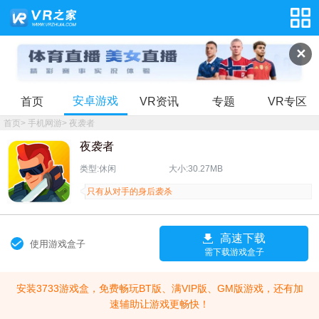
✕
安卓游戏
首页
VR资讯
专题
VR专区
首页
>
手机网游
>
夜袭者
夜袭者
类型:休闲
大小:30.27MB
只有从对手的身后袭杀
高速下载
使用游戏盒子
需下载游戏盒子
安装3733游戏盒，免费畅玩BT版、满VIP版、GM版游戏，还有加
速辅助让游戏更畅快！