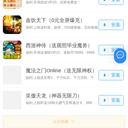
福利:开局就送VIP20、武将免费送！
血饮天下（0元全屏爆充）
安装
福利:上线送时装、勋章、500级卷轴、五转卷轴
西游神传（送观照毕业魔兽）
安装
福利:开局送满级VIP15、直购币*9999、9999还原丹
在线咨询
魔法之门Online（送无限神权）
安装
福利:上线送至尊V、千万钻石、千万贝利、千元真充卡
笑傲天龙（神器无限刀）
安装
福利:上线即送1888元霸气至尊激活卡、888元福利大礼包
点击加载