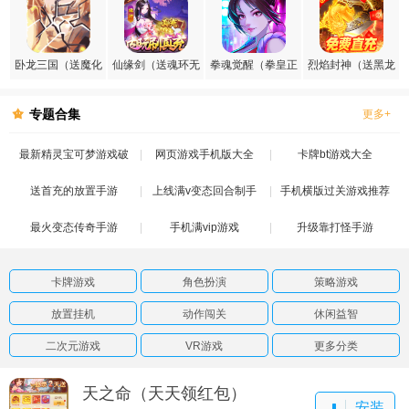
卧龙三国（送魔化
仙缘剑（送魂环无
拳魂觉醒（拳皇正
烈焰封神（送黑龙
张飞）
限刷充）
版授权）
刷充）
专题合集
更多+
最新精灵宝可梦游戏破
网页游戏手机版大全
卡牌bt游戏大全
送首充的放置手游
解版
上线满v变态回合制手
手机横版过关游戏推荐
最火变态传奇手游
手机满vip游戏
游
升级靠打怪手游
卡牌游戏
角色扮演
策略游戏
放置挂机
动作闯关
休闲益智
二次元游戏
VR游戏
更多分类
天之命（天天领红包）
安装