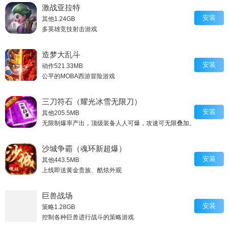
激战亚拉特
安装
其他
1.24GB
多英雄竞技射击游戏
造梦大乱斗
安装
动作
521.33MB
公平的MOBA西游冒险游戏
三刀符石（耀光冰雪无限刀）
安装
其他
205.5MB
无限制爆率产出，顶级装备人人可爆，攻速可无限叠加。
沙城争霸（魂环新超爆）
安装
其他
443.5MB
上线即送黄金贵族、酷炫外观
巨兽战场
安装
策略
1.28GB
控制各种巨兽进行战斗的策略游戏