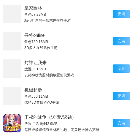
皇家园林
安装
角色
67.22MB
精心打造的一款末世生存手游
寻将online
安装
角色
780.16MB
3D多人在线武侠手游
封神让我来
安装
放置
36.15MB
以封神榜为题材的放置仙侠游戏
机械起源
安装
角色
556.11MB
炫酷3D赛博MMO手游
王权的战争（送满V返钻）
安装
放置,二次元
442.9MB
每日登录即领海量材料礼包，闯关还送神话英雄