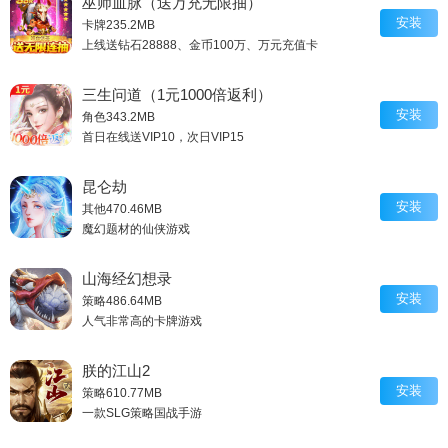
巫师血脉（送万充无限抽）
安装
卡牌
235.2MB
上线送钻石28888、金币100万、万元充值卡
三生问道（1元1000倍返利）
安装
角色
343.2MB
首日在线送VIP10，次日VIP15
昆仑劫
安装
其他
470.46MB
魔幻题材的仙侠游戏
山海经幻想录
安装
策略
486.64MB
人气非常高的卡牌游戏
朕的江山2
安装
策略
610.77MB
一款SLG策略国战手游