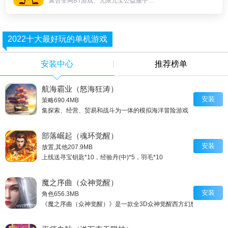
聚合全网BT游戏、无限元宝公益服手游、上线即送满V无限元宝服。
2022十大最好玩的单机游戏
安装中心
推荐榜单
航海霸业（怒海狂涛）
安装
策略
690.4MB
集探索、经营、贸易和战斗为一体的模拟海洋冒险游戏
部落崛起（魂环觉醒）
安装
放置,其他
207.9MB
上线送寻宝钥匙*10，经验丹(中)*5，羽毛*10
魔之序曲（众神觉醒）
安装
角色
656.3MB
《魔之序曲（众神觉醒）》是一款全3D众神觉醒西方幻想手游。